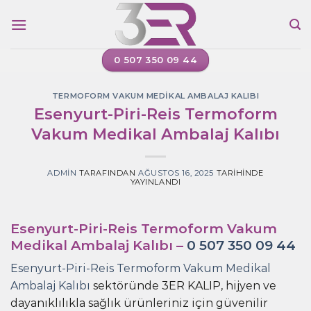
İçeriğe
atla
0 507 350 09 44
TERMOFORM VAKUM MEDIKAL AMBALAJ KALIBI
Esenyurt-Piri-Reis Termoform
Vakum Medikal Ambalaj Kalıbı
ADMIN
TARAFINDAN
AĞUSTOS 16, 2025
TARIHINDE
YAYINLANDI
Esenyurt-Piri-Reis Termoform Vakum
Medikal Ambalaj Kalıbı –
0 507 350 09 44
Esenyurt-Piri-Reis Termoform Vakum Medikal
Ambalaj Kalıbı
sektöründe 3ER KALIP, hijyen ve
dayanıklılıkla sağlık ürünleriniz için güvenilir