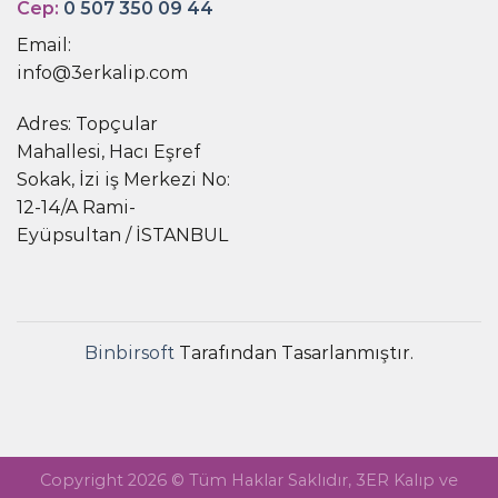
Cep:
0 507 350 09 44
Email:
info@3erkalip.com
Adres: Topçular
Mahallesi, Hacı Eşref
Sokak, İzi iş Merkezi No:
12-14/A Rami-
Eyüpsultan / İSTANBUL
Binbirsoft
Tarafından Tasarlanmıştır.
Copyright 2026 © Tüm Haklar Saklıdır, 3ER Kalıp ve